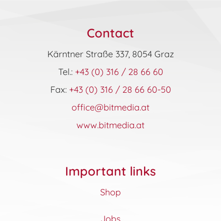
may
be
chosen
Contact
on
the
Kärntner Straße 337, 8054 Graz
product
page
Tel.:
+43 (0) 316 / 28 66 60
Fax:
+43 (0) 316 / 28 66 60-50
office@bitmedia.at
www.bitmedia.at
Important links
Shop
Jobs