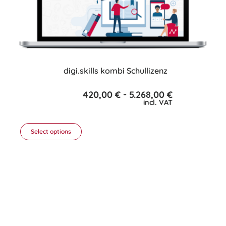
digi.skills kombi Schullizenz
-
420,00
€
5.268,00
€
incl. VAT
Select options
This
product
has
multiple
variants.
The
options