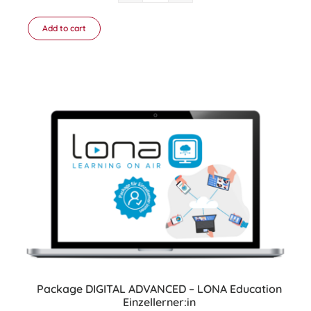
DIGITAL
–
Add to cart
LONA
Education
Einzellerner:in
quantity
Package DIGITAL ADVANCED – LONA Education
Einzellerner:in