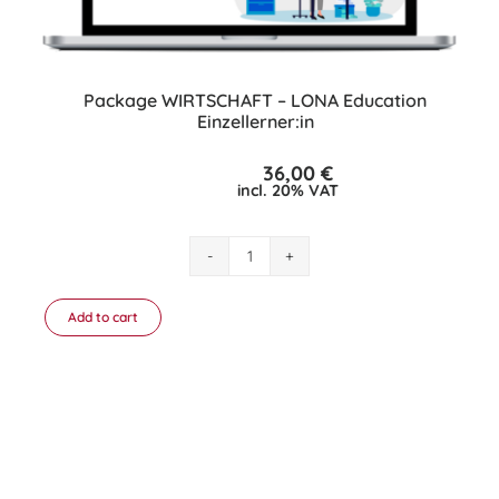
Package WIRTSCHAFT – LONA Education
Einzellerner:in
36,00
€
incl. 20% VAT
Package
WIRTSCHAFT
–
Add to cart
LONA
Education
Einzellerner:in
quantity