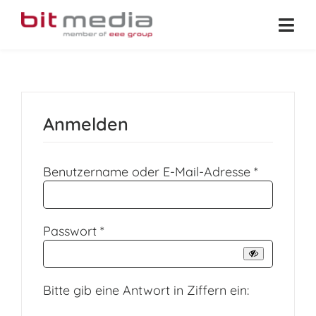
Zum
Inhalt
Togg
springen
Navi
Shop
digi.skills
Anmelden
LONA Education
Erforderli
Warenkorb
Benutzername oder E-Mail-Adresse
*
Suche
nach:
Erforderlich
Passwort
*
Bitte gib eine Antwort in Ziffern ein: