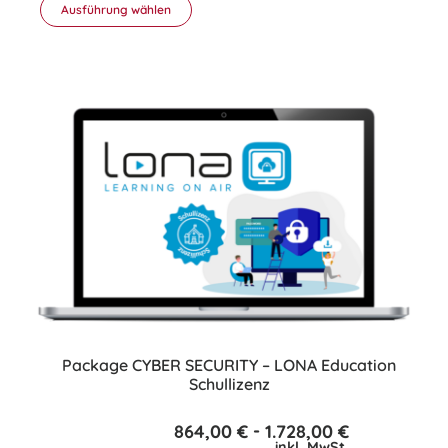
Ausführung wählen
Dieses
Produkt
weist
mehrere
Varianten
auf.
Die
Optionen
können
auf
der
Produktseite
gewählt
werden
Package CYBER SECURITY – LONA Education
Schullizenz
-
864,00
€
1.728,00
€
inkl. MwSt.