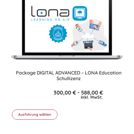
Varianten
auf.
Die
Optionen
können
auf
der
Produktseite
gewählt
werden
Package DIGITAL ADVANCED – LONA Education
Schullizenz
-
300,00
€
588,00
€
inkl. MwSt.
Ausführung wählen
Dieses
Produkt