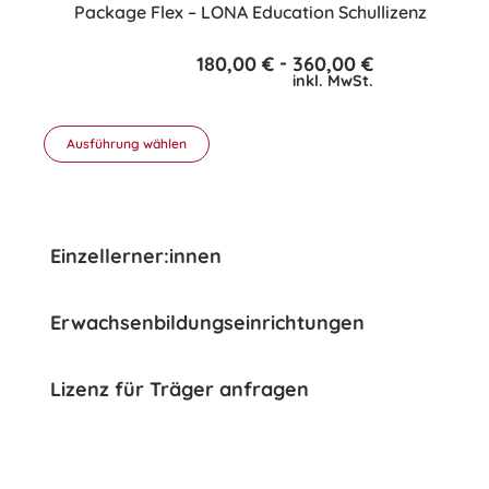
Package Flex – LONA Education Schullizenz
-
180,00
€
360,00
€
inkl. MwSt.
Ausführung wählen
Dieses
Produkt
weist
mehrere
Einzellerner:innen
Varianten
auf.
Erwachsenbildungseinrichtungen
Die
Optionen
können
Lizenz für Träger anfragen
auf
der
Produktseite
gewählt