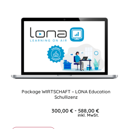
Produkt
weist
mehrere
Varianten
auf.
Die
Optionen
können
auf
der
Produktseite
gewählt
werden
Package WIRTSCHAFT – LONA Education
Schullizenz
-
300,00
€
588,00
€
inkl. MwSt.