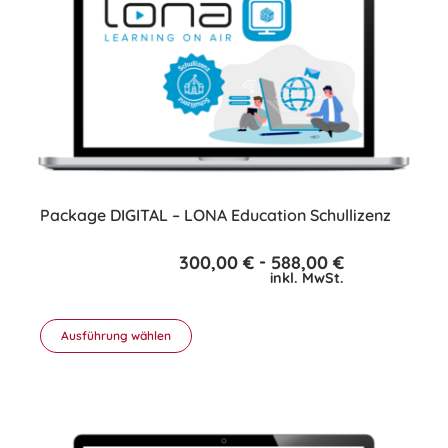
Package DIGITAL – LONA Education Schullizenz
-
300,00
€
588,00
€
inkl. MwSt.
Ausführung wählen
Dieses
Produkt
weist
mehrere