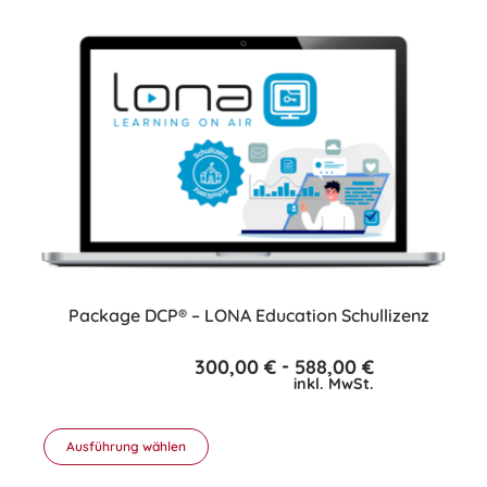
weist
mehrere
Varianten
auf.
Die
Optionen
können
auf
der
Produktseite
gewählt
werden
Package DCP® – LONA Education Schullizenz
-
300,00
€
588,00
€
inkl. MwSt.
Ausführung wählen
Dieses