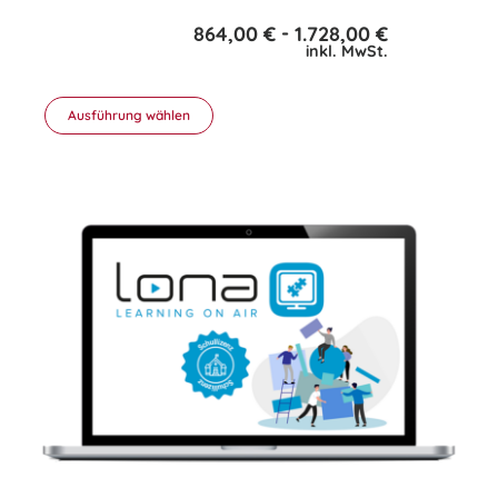
-
864,00
€
1.728,00
€
inkl. MwSt.
Ausführung wählen
Dieses
Produkt
weist
mehrere
Varianten
auf.
Die
Optionen
können
auf
der
Produktseite
gewählt
werden