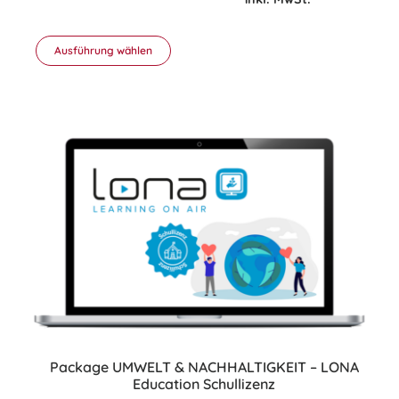
Ausführung wählen
Dieses
Produkt
weist
mehrere
Varianten
auf.
Die
Optionen
können
auf
der
Produktseite
gewählt
werden
Package UMWELT & NACHHALTIGKEIT – LONA
Education Schullizenz