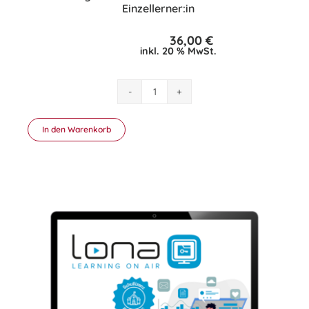
Einzellerner:in
36,00
€
inkl. 20 % MwSt.
Package
WIRTSCHAFT
–
In den Warenkorb
LONA
Education
Einzellerner:in
Menge