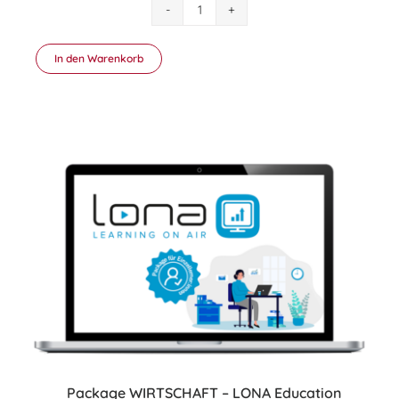
Package
DIGITAL
ADVANCED
In den Warenkorb
–
LONA
Education
Einzellerner:in
Menge
Package WIRTSCHAFT – LONA Education