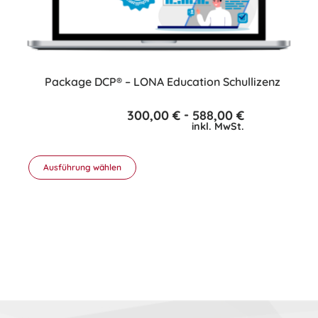
Package DCP® – LONA Education Schullizenz
-
300,00
€
588,00
€
inkl. MwSt.
Ausführung wählen
Dieses
Produkt
weist
mehrere
Varianten
auf.
Die
Optionen