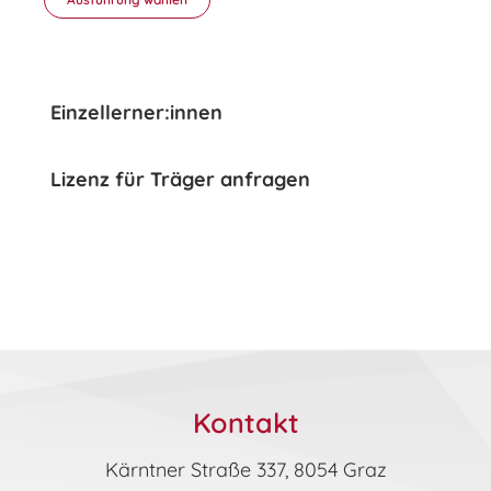
Dieses
Produkt
weist
mehrere
Einzellerner:innen
Varianten
auf.
Lizenz für Träger anfragen
Die
Optionen
können
auf
der
Produktseite
gewählt
werden
Kontakt
Kärntner Straße 337, 8054 Graz