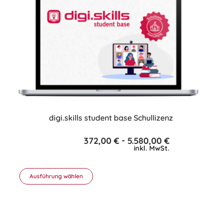
Varianten
auf.
Die
Optionen
können
auf
der
Produktseite
gewählt
werden
digi.skills student base Schullizenz
-
372,00
€
5.580,00
€
inkl. MwSt.
Ausführung wählen
Dieses
Produkt
weist