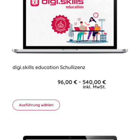
digi.skills education Schullizenz
-
96,00
€
540,00
€
inkl. MwSt.
Ausführung wählen
Dieses
Produkt
weist
mehrere