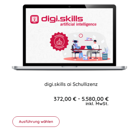
mehrere
Varianten
auf.
Die
Optionen
können
auf
der
Produktseite
gewählt
werden
digi.skills ai Schullizenz
-
372,00
€
5.580,00
€
inkl. MwSt.
Ausführung wählen
Dieses
Produkt