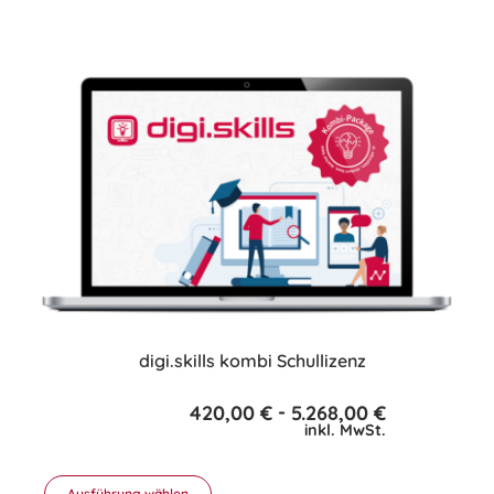
Produkt
weist
mehrere
Varianten
auf.
Die
Optionen
können
auf
der
Produktseite
gewählt
werden
digi.skills kombi Schullizenz
-
420,00
€
5.268,00
€
inkl. MwSt.
Ausführung wählen