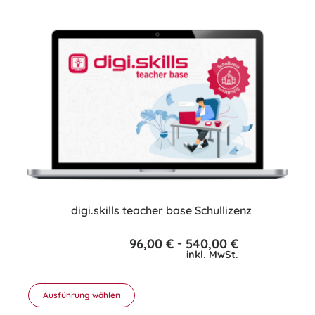
weist
mehrere
Varianten
auf.
Die
Optionen
können
auf
der
Produktseite
gewählt
werden
digi.skills teacher base Schullizenz
-
96,00
€
540,00
€
inkl. MwSt.
Ausführung wählen
Dieses