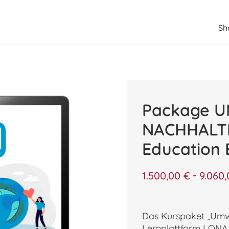
Sh
Package 
NACHHALTI
Education
-
1.500,00
€
9.060
Das Kurspaket „Umwe
Lernplattform LONA E