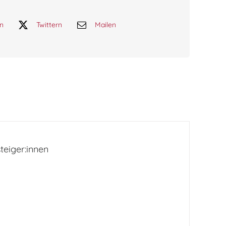
en
Twittern
Mailen
teiger:innen