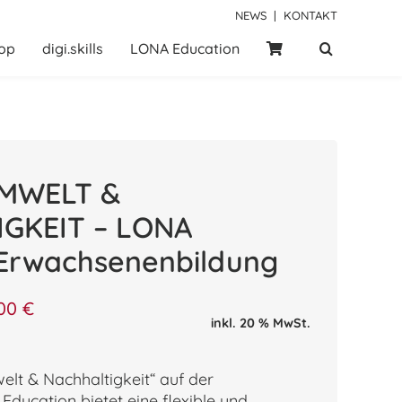
NEWS
|
KONTAKT
op
digi.skills
LONA Education
UMWELT &
GKEIT – LONA
 Erwachsenenbildung
,00
€
inkl. 20 % MwSt.
lt & Nachhaltigkeit“ auf der
ducation bietet eine flexible und