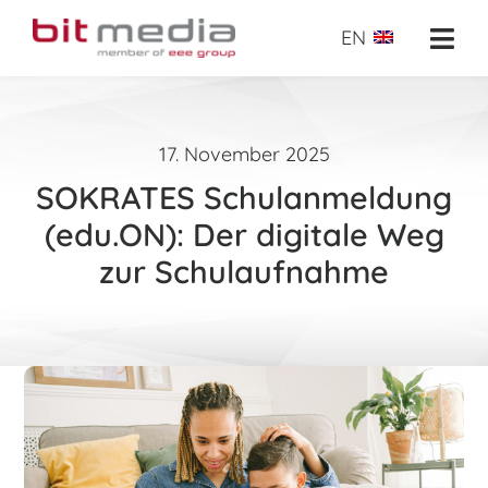
Zum
Inhalt
EN
Togg
springen
Navi
Über uns
17. November 2025
Verwaltungssysteme
SOKRATES Schulanmeldung
E-Learnings
(edu.ON): Der digitale Weg
zur Schulaufnahme
E-Testing
Erfolgseinblicke
Shop
Anfrage
Suche