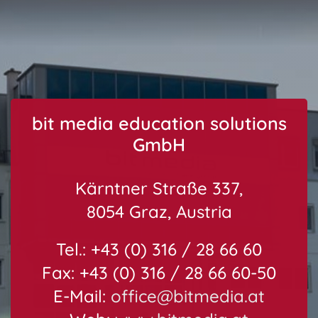
bit media education solutions
GmbH
Kärntner Straße 337,
8054 Graz, Austria
Tel.: +43 (0) 316 / 28 66 60
Fax: +43 (0) 316 / 28 66 60-50
E-Mail:
office@bitmedia.at